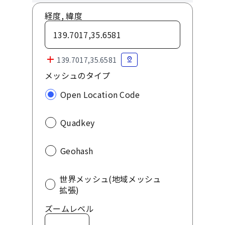
経度, 緯度
add
pin_drop
メッシュのタイプ
Open Location Code
Quadkey
Geohash
世界メッシュ(地域メッシュ
拡張)
ズームレベル